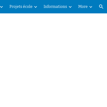
Projets école
Informations
More
ion