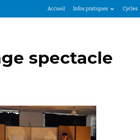
Accueil
Infos pratiques
Cycles
ip to main content
Skip to navigat
age spectacle