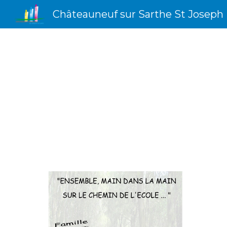
Châteauneuf sur Sarthe St Joseph
Sk