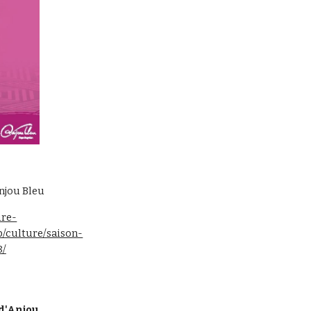
Anjou Bleu
ure-
/culture/saison-
8/
d'Anjou