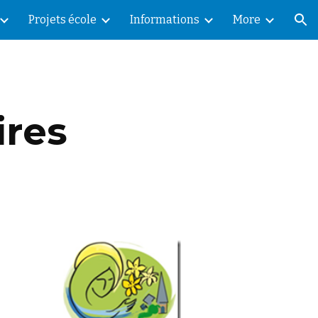
Projets école
Informations
More
ion
ires