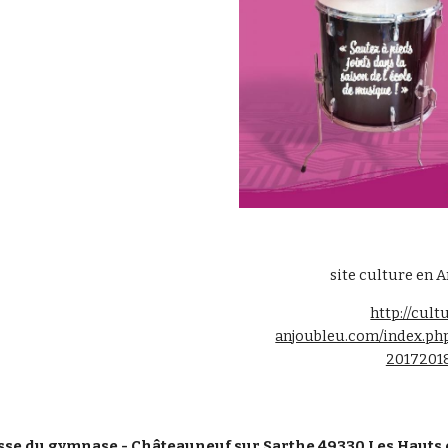
site culture en 
http://cult
anjoubleu.com/index.php
2017201
sse du gymnase - Châteauneuf sur Sarthe 49330 Les Hauts 